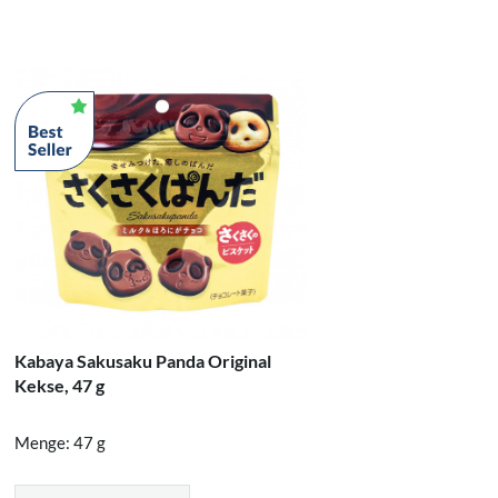
Kabaya Sakusaku Panda Original
Meito Pu
Kekse, 47 g
Erdbeere
Menge: 47 g
Menge: 1