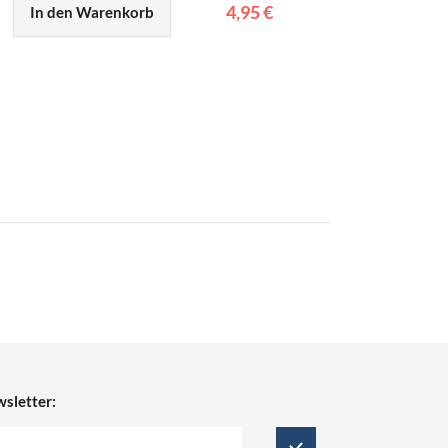
4,95 €
In den Warenkorb
In den
sletter: