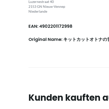
Luzernestraat 40
2153 GN Nieuw-Vennep
Niederlande
EAN: 4902201172998
Original Name: キットカットオト
Kunden kauften 