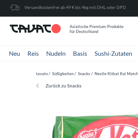
Versandkostenfrei ab 49 € bis 4kg mit DHL oder DPD
Asiatische Premium-Produkte
für Deutschland
Neu
Reis
Nudeln
Basis
Sushi-Zutaten
tavato
Süßigkeiten
Snacks
Nestle Kitkat Koi Match
Zurück zu Snacks