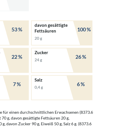
davon gesättigte
53 %
100 %
Fettsäuren
20 g
e
Zucker
22 %
26 %
24 g
Salz
7 %
6 %
0,4 g
 für einen durchschnittlichen Erwachsenen (8373.6
t 70 g, davon gesättigte Fettsäuren 20 g,
g, davon Zucker 90 g, Eiweiß 50 g, Salz 6 g. (8373.6