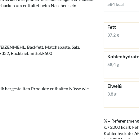
584 kcal
gebacken um entfaltet beim Naschen sein
Fett
37,2 g
 WEIZENMEHL, Backfett, Matchapasta, Salz,
E332, Backtriebmittel:E500
Kohlenhydrat
58,4 g
Eiweiß
rik hergestellten Produkte enthalten Nüsse wie
3,8 g
% = Referenzmenge
kJ/ 2000 kcal): Fet
Kohlenhydrate 260 