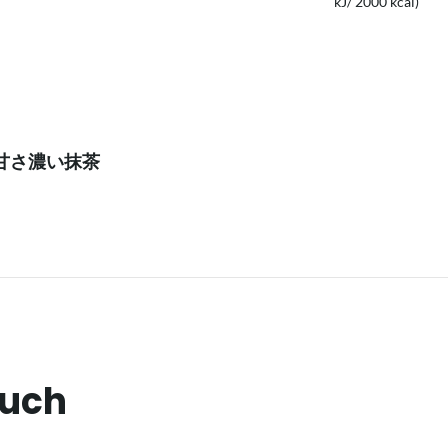
kJ/ 2000 kcal)
ナの甘さ濃い抹茶
auch