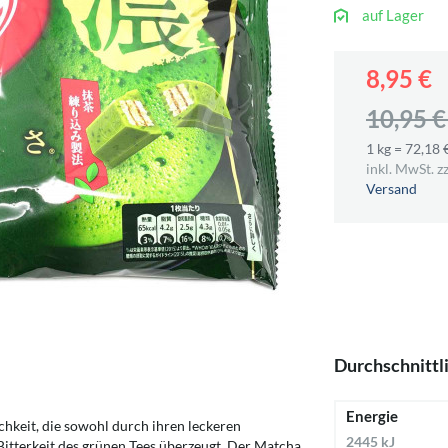
auf Lager
8,95 €
10,95 
1 kg = 72,18 
inkl. MwSt. zz
Versand
Durchschnittl
Energie
chkeit, die sowohl durch ihren leckeren
2445 kJ
Bitterkeit des grünen Tees überzeugt. Der Matcha