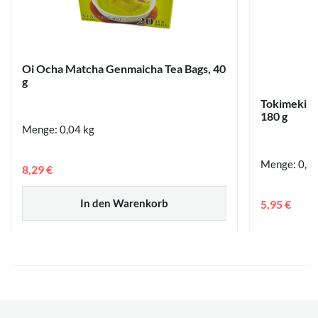
Oi Ocha Matcha Genmaicha Tea Bags, 40
g
Tokimeki K
180 g
Menge: 0,04 kg
Menge: 0,18
8,29 €
In den Warenkorb
5,95 €