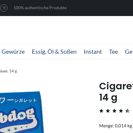
100% authentische Produkte
Gewürze
Essig, Öl & Soßen
Instant
Tee
Ge
äuer, 14 g
Cigare
14 g
Menge: 0,014 kg