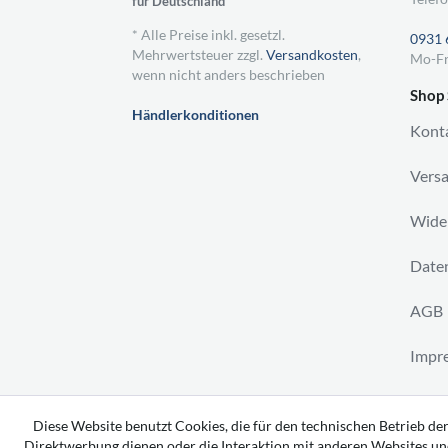
für Deutschland
* Alle Preise inkl. gesetzl.
0931 
Mehrwertsteuer zzgl.
Versandkosten
,
Mo-Fr
wenn nicht anders beschrieben
Shop 
Händlerkonditionen
Kont
Vers
Wider
Daten
AGB
Impr
Vertr
Diese Website benutzt Cookies, die für den technischen Betrieb der
Direktwerbung dienen oder die Interaktion mit anderen Websites un