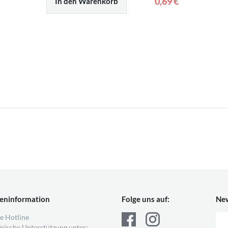
0,69 €
In den Warenkorb
eninformation
Folge uns auf:
New
e Hotline
nische Unterstützung unter: