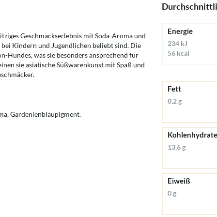
Durchschnittl
Energie
pritziges Geschmackserlebnis mit Soda-Aroma und
234 kJ
bei Kindern und Jugendlichen beliebt sind. Die
56 kcal
oon-Hundes, was sie besonders ansprechend für
einen sie asiatische Süßwarenkunst mit Spaß und
eschmäcker.
Fett
0,2 g
oma, Gardenienblaupigment.
Kohlenhydrat
13,6 g
Eiweiß
0 g