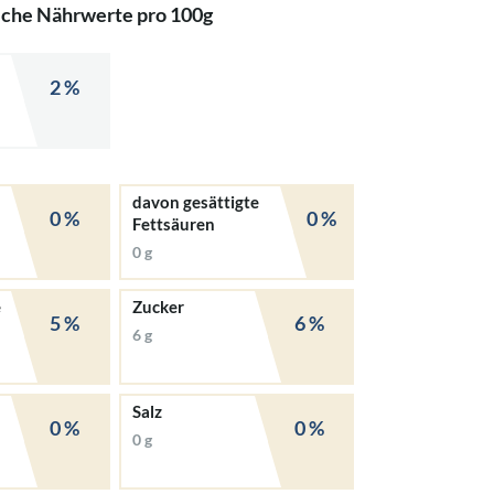
iche Nährwerte pro 100g
2 %
davon gesättigte
0 %
0 %
Fettsäuren
0 g
e
Zucker
5 %
6 %
6 g
Salz
0 %
0 %
0 g