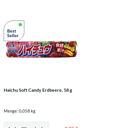
Haichu Soft Candy Erdbeere, 58 g
E-ma Tra
Menge: 0,058 kg
Menge: 5