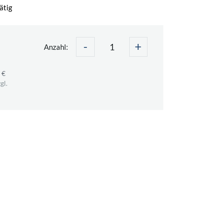
ätig
-
+
Anzahl:
 €
gl.