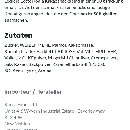
Leckere Lotte Koala Kakaosnacks sind in einer 50 g Packung
erhältlich. Auf den schmackhaften Snacks sind lustige
Koalafiguren abgebildet, die den Charme der Süßigkeiten
ausmachen.
Zutaten
Zucker, WEIZENMEHL, Palmöl, Kakaomasse,
Kartoffelstärke, Backfett, LAKTOSE, VollMILCHPULVER,
Vollei, MOLKEpulver, MagerMILCHpullver, Cremepulver,
Salz, Kakao, Backpulver, Karamellfarbstoff (E150a),
SOJAemulgator, Aroma
Importeur / Hersteller
Korea Foods Ltd.
Units 4-6 Wyvern Industrial Estate - Beverley Way
KT3 4PH
New Malden
United Kingdom