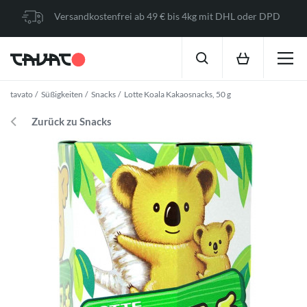
Versandkostenfrei ab 49 € bis 4kg mit DHL oder DPD
tavato
Süßigkeiten
Snacks
Lotte Koala Kakaosnacks, 50 g
Zurück zu Snacks