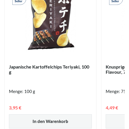
Japanische Kartoffelchips Teriyaki, 100
Knuspriger
g
Flavour, 75
Menge: 100 g
Menge: 75 
3,95 €
4,49 €
In den Warenkorb