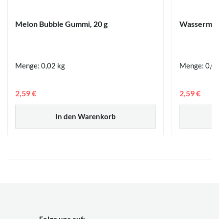
Melon Bubble Gummi, 20 g
Wassermel
Menge: 0,02 kg
Menge: 0,02
2,59 €
2,59 €
In den Warenkorb
Folge uns auf: