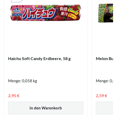
Haichu Soft Candy Erdbeere, 58 g
Melon Bubb
Menge: 0,058 kg
Menge: 0,02
2,95 €
2,59 €
In den Warenkorb