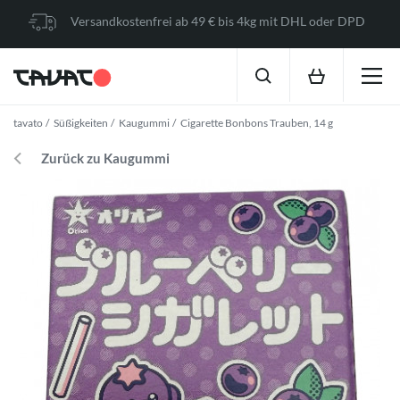
Versandkostenfrei ab 49 € bis 4kg mit DHL oder DPD
tavato
Süßigkeiten
Kaugummi
Cigarette Bonbons Trauben, 14 g
Zurück zu Kaugummi