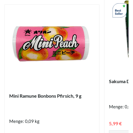
Sakuma Dro
Mini Ramune Bonbons Pfirsich, 9 g
Menge: 0,0
Menge: 0,09 kg
5,99 €