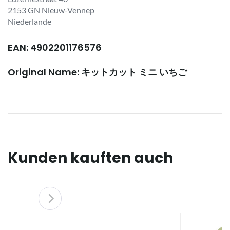
2153 GN Nieuw-Vennep
Niederlande
EAN: 4902201176576
Original Name: キットカット ミニ いちご
Kunden kauften auch