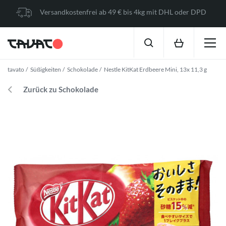
Versandkostenfrei ab 49 € bis 4kg mit DHL oder DPD
tavato
Süßigkeiten
Schokolade
Nestle KitKat Erdbeere Mini, 13x 11,3 g
Zurück zu Schokolade