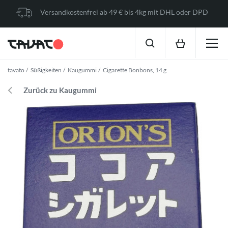
Versandkostenfrei ab 49 € bis 4kg mit DHL oder DPD
tavato
Süßigkeiten
Kaugummi
Cigarette Bonbons, 14 g
Zurück zu Kaugummi