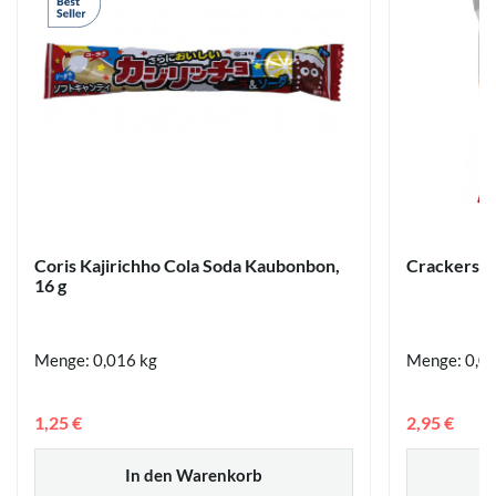
Coris Kajirichho Cola Soda Kaubonbon,
Crackers Or
16 g
Menge: 0,016 kg
Menge: 0,09
1,25 €
2,95 €
In den Warenkorb