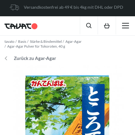
Versandkostenfrei ab 49 € bis 4kg mit DHL oder DPD
tavato
Basis
Stärke & Bindemittel
Agar-Agar
Agar-Agar Pulver für Tokoroten, 40 g
Zurück zu Agar-Agar