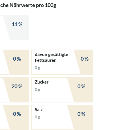
iche Nährwerte pro 100g
11 %
davon gesättigte
0 %
0 %
Fettsäuren
0 g
e
Zucker
20 %
0 %
0 g
Salz
0 %
0 %
0 g