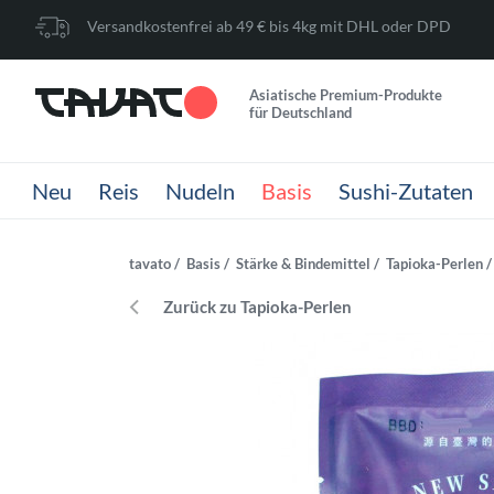
Versandkostenfrei ab 49 € bis 4kg mit DHL oder DPD
Asiatische Premium-Produkte
für Deutschland
Neu
Reis
Nudeln
Basis
Sushi-Zutaten
tavato
Basis
Stärke & Bindemittel
Tapioka-Perlen
Zurück zu Tapioka-Perlen