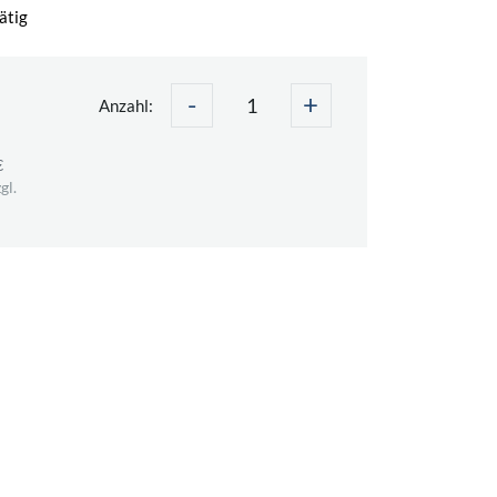
ätig
-
+
Anzahl:
€
gl.