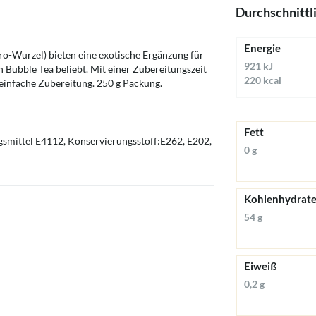
Durchschnittl
Energie
ro-Wurzel) bieten eine exotische Ergänzung für
921 kJ
n Bubble Tea beliebt. Mit einer Zubereitungszeit
220 kcal
 einfache Zubereitung. 250 g Packung.
Fett
ngsmittel E4112, Konservierungsstoff:E262, E202,
0 g
Kohlenhydrat
54 g
Eiweiß
0,2 g