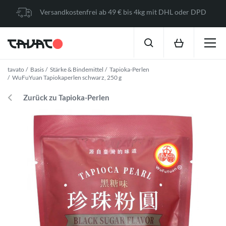
Versandkostenfrei ab 49 € bis 4kg mit DHL oder DPD
tavato
Basis
Stärke & Bindemittel
Tapioka-Perlen
WuFuYuan Tapiokaperlen schwarz, 250 g
Zurück zu Tapioka-Perlen