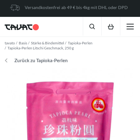
Versandkostenfrei ab 49 € bis 4kg mit DHL oder DPD
tavato
Basis
Stärke & Bindemittel
Tapioka-Perlen
Tapioka-Perlen Litschi Geschmack, 250 g
Zurück zu Tapioka-Perlen