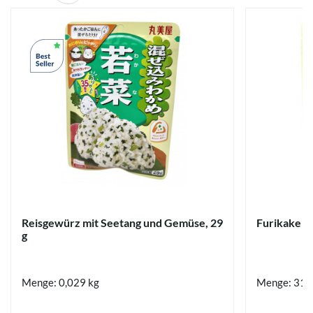
Reisgewürz mit Seetang und Gemüse, 29
Furikake W
g
Menge: 0,029 kg
Menge: 31 