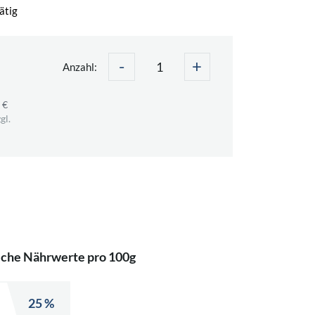
ätig
-
+
Anzahl:
 €
gl.
iche Nährwerte pro 100g
25 %