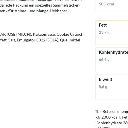
505 kcal
da jede Packung ein spezielles Sammelsticker-
eschenk für Anime- und Manga-Liebhaber.
Fett
23,7 g
AKTOSE (MILCH), Kakaomasse, Cookie Crunch,
t, Salz, Emulgator E322 (SOJA), Quellmittel
Kohlenhydrat
66,6 g
Eiweiß
5,6 g
% = Referenzmenge
kJ/ 2000 kcal): Fet
Kohlenhydrate 260 