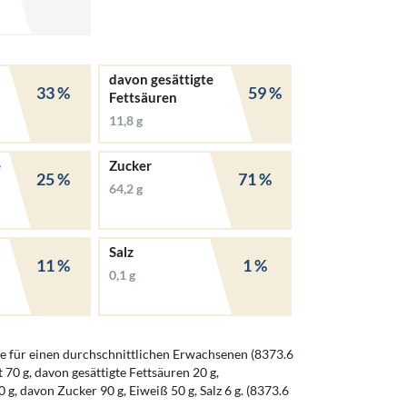
davon gesättigte
33 %
59 %
Fettsäuren
11,8 g
e
Zucker
25 %
71 %
64,2 g
Salz
11 %
1 %
0,1 g
 für einen durchschnittlichen Erwachsenen (8373.6
t 70 g, davon gesättigte Fettsäuren 20 g,
g, davon Zucker 90 g, Eiweiß 50 g, Salz 6 g. (8373.6