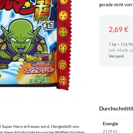
gerade nicht vorr
2,69 €
1 kg = 116,96
inkl. MwSt. zz
Versand
Durchschnittl
Energie
l Super Hero erfreuen wird. Hergestellt von
2114 kJ
et diese Schokolade knusprige Waffelschichten