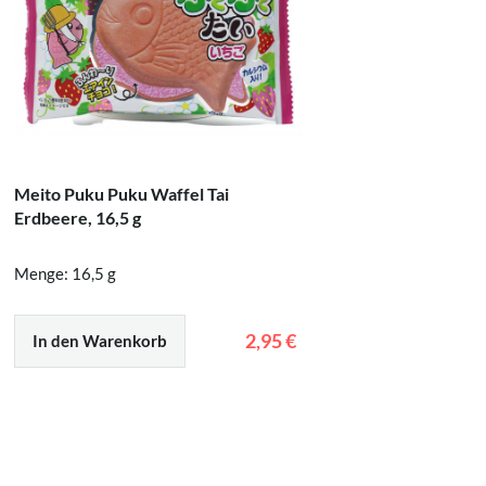
Meito Puku Puku Waffel Tai
Hatakos
Erdbeere, 16,5 g
Geschmac
Menge: 16,5 g
Menge: 0,
2,95 €
In den Warenkorb
In den