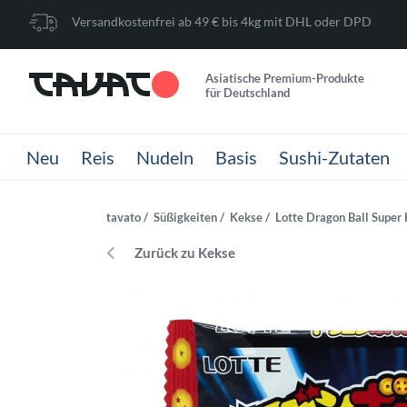
Versandkostenfrei ab 49 € bis 4kg mit DHL oder DPD
Asiatische Premium-Produkte
für Deutschland
Neu
Reis
Nudeln
Basis
Sushi-Zutaten
tavato
Süßigkeiten
Kekse
Lotte Dragon Ball Super
Zurück zu Kekse