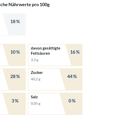
iche Nährwerte pro 100g
18 %
davon gesättigte
10 %
16 %
Fettsäuren
3,3 g
e
Zucker
28 %
44 %
40,2 g
Salz
3 %
0 %
0,05 g