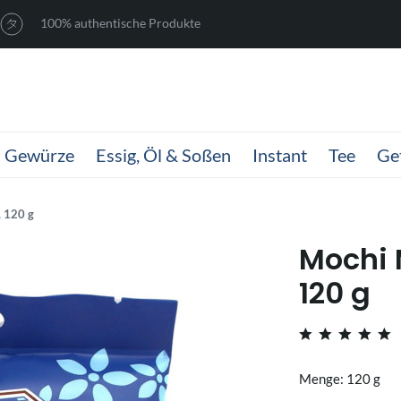
100% authentische Produkte
Gewürze
Essig, Öl & Soßen
Instant
Tee
Ge
 120 g
Mochi 
120 g
Menge: 120 g