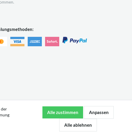
ommen.
hlungsmethoden:
 der
mmung