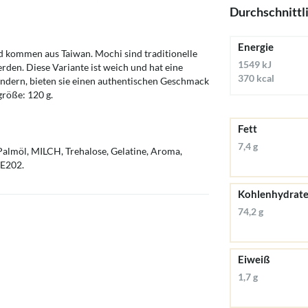
Durchschnittl
Energie
 kommen aus Taiwan. Mochi sind traditionelle
1549 kJ
erden. Diese Variante ist weich und hat eine
370 kcal
Ländern, bieten sie einen authentischen Geschmack
größe: 120 g.
Fett
7,4 g
Palmöl, MILCH, Trehalose, Gelatine, Aroma,
 E202.
Kohlenhydrat
74,2 g
Eiweiß
1,7 g