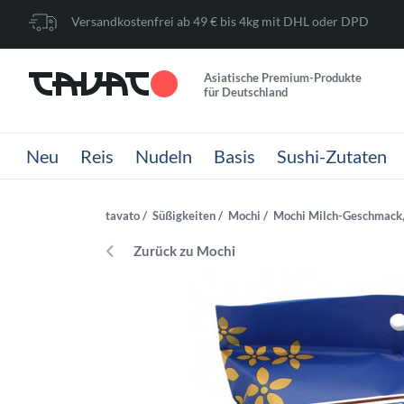
Versandkostenfrei ab 49 € bis 4kg mit DHL oder DPD
Asiatische Premium-Produkte
für Deutschland
Neu
Reis
Nudeln
Basis
Sushi-Zutaten
tavato
Süßigkeiten
Mochi
Mochi Milch-Geschmack,
Zurück zu Mochi