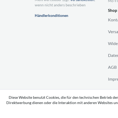
Mo-Fr
wenn nicht anders beschrieben
Shop 
Händlerkonditionen
Kont
Vers
Wider
Daten
AGB
Impr
Vertr
Diese Website benutzt Cookies, die für den technischen Betrieb der
Direktwerbung dienen oder die Interaktion mit anderen Websites un
Copyright 2026 by tavato GmbH