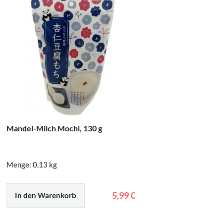
Mandel-Milch Mochi, 130 g
Mochi Ba
Menge: 0,13 kg
Menge: 0
5,99 €
In den Warenkorb
In den