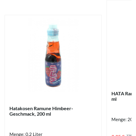
HATA Ramun
ml
Hatakosen Ramune Himbeer-
Geschmack, 200 ml
Menge: 200
Menge: 0,2 Liter
zzgl.