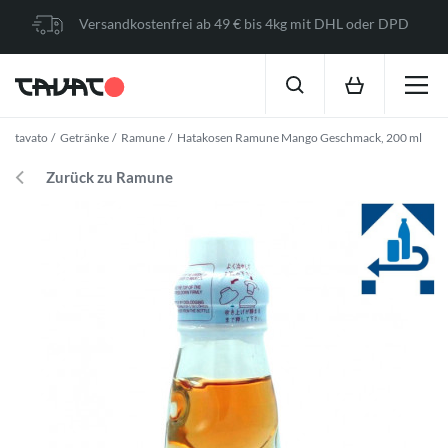
Versandkostenfrei ab 49 € bis 4kg mit DHL oder DPD
tavato
Getränke
Ramune
Hatakosen Ramune Mango Geschmack, 200 ml
Zurück zu Ramune