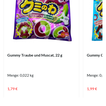
Gummy Traube und Muscat, 22 g
Gummy Cola
Menge: 0,022 kg
Menge: 0,0
1,79 €
1,99 €