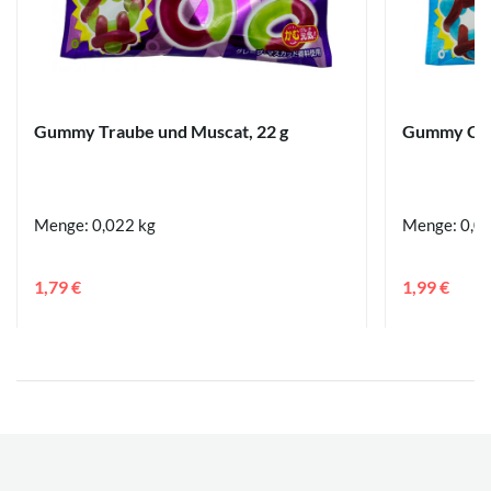
Gummy Traube und Muscat, 22 g
Gummy Cola
Menge: 0,022 kg
Menge: 0,0
1,79 €
1,99 €