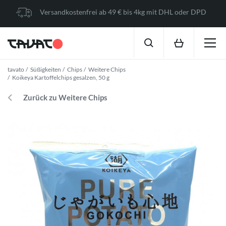
Versandkostenfrei ab 49 € bis 4kg mit DHL oder DPD
tavato
Süßigkeiten
Chips
Weitere Chips
Koikeya Kartoffelchips gesalzen, 50 g
Zurück zu Weitere Chips