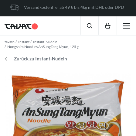
Versandkostenfrei ab 49 € bis 4kg mit DHL oder DPD
tavato
Instant
Instant-Nudeln
Nongshim Noodles AnSungTang Myun, 125 g
Zurück zu Instant-Nudeln