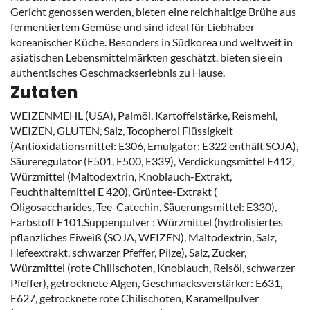
Gericht genossen werden, bieten eine reichhaltige Brühe aus
fermentiertem Gemüse und sind ideal für Liebhaber
koreanischer Küche. Besonders in Südkorea und weltweit in
asiatischen Lebensmittelmärkten geschätzt, bieten sie ein
authentisches Geschmackserlebnis zu Hause.
Zutaten
WEIZENMEHL (USA), Palmöl, Kartoffelstärke, Reismehl,
WEIZEN, GLUTEN, Salz, Tocopherol Flüssigkeit
(Antioxidationsmittel: E306, Emulgator: E322 enthält SOJA),
Säureregulator (E501, E500, E339), Verdickungsmittel E412,
Würzmittel (Maltodextrin, Knoblauch-Extrakt,
Feuchthaltemittel E 420), Grüntee-Extrakt (
Oligosaccharides, Tee-Catechin, Säuerungsmittel: E330),
Farbstoff E101.Suppenpulver : Würzmittel (hydrolisiertes
pflanzliches Eiweiß (SOJA, WEIZEN), Maltodextrin, Salz,
Hefeextrakt, schwarzer Pfeffer, Pilze), Salz, Zucker,
Würzmittel (rote Chilischoten, Knoblauch, Reisöl, schwarzer
Pfeffer), getrocknete Algen, Geschmacksverstärker: E631,
E627, getrocknete rote Chilischoten, Karamellpulver