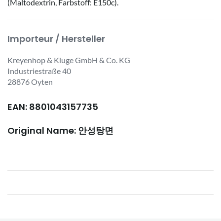
(Maltodextrin, Farbstoff: E150c).
Importeur / Hersteller
Kreyenhop & Kluge GmbH & Co. KG
Industriestraße 40
28876 Oyten
EAN: 8801043157735
Original Name: 안성탕면