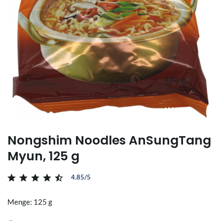
Nongshim Noodles AnSungTang
Myun, 125 g
4.85/5
Menge: 125 g