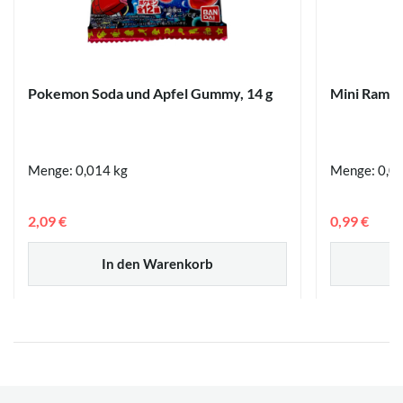
Pokemon Soda und Apfel Gummy, 14 g
Mini Ramun
Menge: 0,014 kg
Menge: 0,0
2,09 €
0,99 €
In den Warenkorb