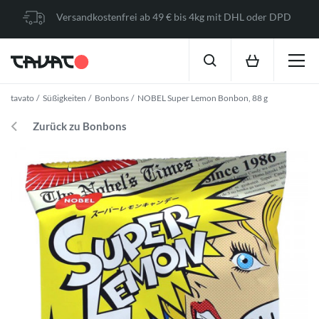
Versandkostenfrei ab 49 € bis 4kg mit DHL oder DPD
tavato
Süßigkeiten
Bonbons
NOBEL Super Lemon Bonbon, 88 g
Zurück zu Bonbons