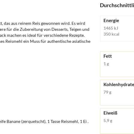
Durchschnittl
Energie
kt, das aus reinem Reis gewonnen wird. Es wird
1465 kJ
ere für die Zubereitung von Desserts, Teigen und
350 kcal
ack machen es ideal für verschiedene Rezepte.
eses Reismehl ein Muss für authentische asiatische
Fett
1 g
Kohlenhydrat
79 g
Eiweiß
5,9 g
ife Banane (zerquetscht), 1 Tasse Reismehl, 1 Ei .