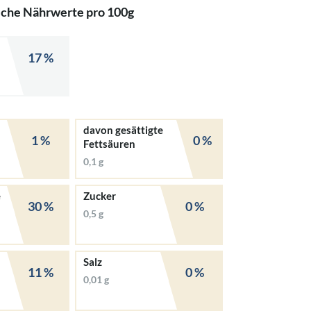
iche Nährwerte pro 100g
17 %
davon gesättigte
1 %
0 %
Fettsäuren
0,1 g
e
Zucker
30 %
0 %
0,5 g
Salz
11 %
0 %
0,01 g