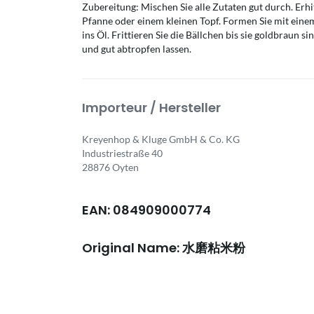
Zubereitung: Mischen Sie alle Zutaten gut durch. Erhit
Pfanne oder einem kleinen Topf. Formen Sie mit einem 
ins Öl. Frittieren Sie die Bällchen bis sie goldbraun
und gut abtropfen lassen.
Importeur / Hersteller
Kreyenhop & Kluge GmbH & Co. KG
Industriestraße 40
28876 Oyten
EAN: 084909000774
Original Name: 水磨粘米粉