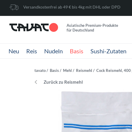
Versandkostenfrei ab 49 € bis 4kg mit DHL oder DPD
Asiatische Premium-Produkte
für Deutschland
Neu
Reis
Nudeln
Basis
Sushi-Zutaten
tavato
Basis
Mehl
Reismehl
Cock Reismehl, 400 
Zurück zu Reismehl