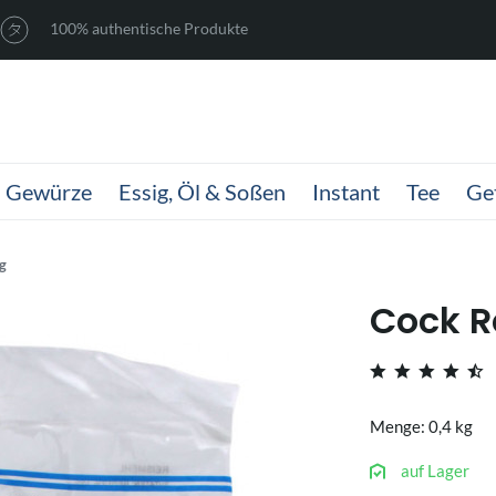
100% authentische Produkte
Gewürze
Essig, Öl & Soßen
Instant
Tee
Ge
g
Cock R
Menge: 0,4 kg
auf Lager