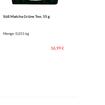
Sencha G
Süß Matcha Grüne Tee, 55 g
Menge: 0,
Menge: 0,055 kg
16,99 €
In den