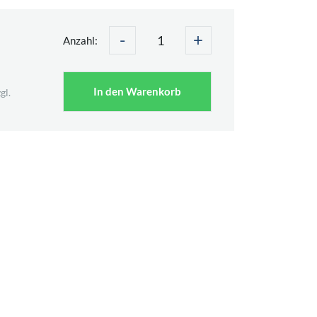
-
+
Anzahl:
In den Warenkorb
gl.