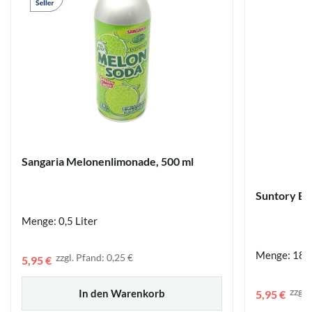
Sangaria Melonenlimonade, 500 ml
Suntory Bo
Menge: 0,5 Liter
Menge: 185
zzgl. Pfand: 0,25 €
5,95 €
zzgl.
In den Warenkorb
5,95 €