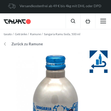
Versandkostenfrei ab 49 € bis 4kg mit DHL oder DPD
tavato
Getränke
Ramune
Sangaria Ramu Soda, 500 ml
Zurück zu Ramune