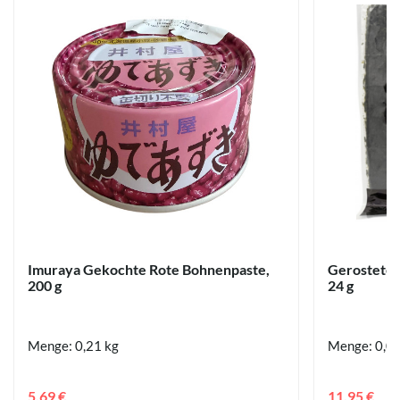
Imuraya Gekochte Rote Bohnenpaste,
Gerostete N
200 g
24 g
Menge: 0,21 kg
Menge: 0,0
5,69 €
11,95 €