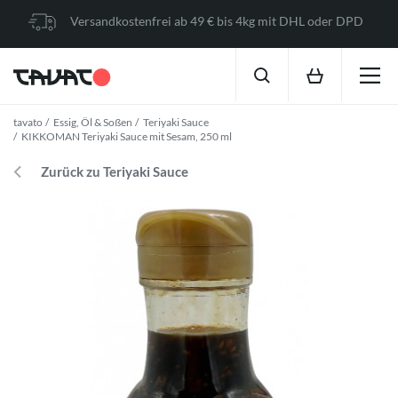
Versandkostenfrei ab 49 € bis 4kg mit DHL oder DPD
tavato
Essig, Öl & Soßen
Teriyaki Sauce
KIKKOMAN Teriyaki Sauce mit Sesam, 250 ml
Zurück zu Teriyaki Sauce