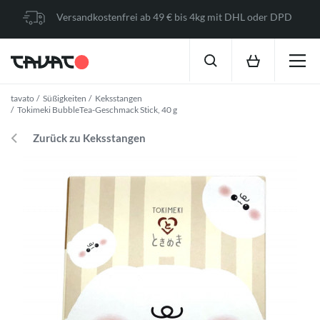
Versandkostenfrei ab 49 € bis 4kg mit DHL oder DPD
tavato
Süßigkeiten
Keksstangen
Tokimeki BubbleTea-Geschmack Stick, 40 g
Zurück zu Keksstangen