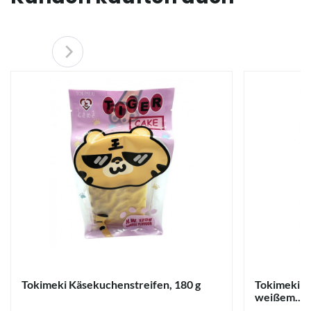
Tokimeki Käsekuchenstreifen, 180 g
Tokimeki B
weißem...