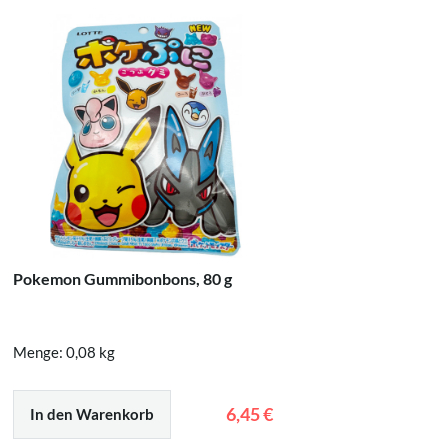
Pokemon Gummibonbons, 80 g
Tokimeki
mit weiß
Menge: 0,08 kg
Menge: 0
6,45 €
In den Warenkorb
In den