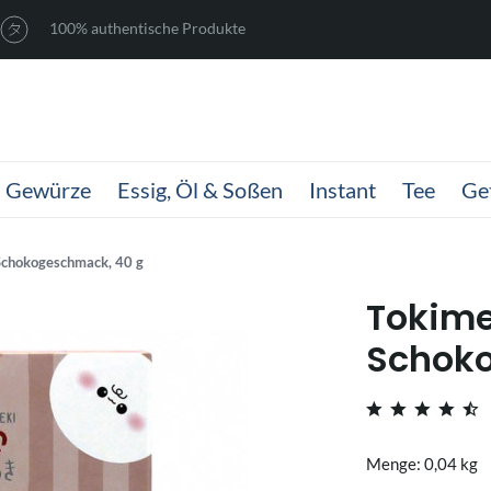
100% authentische Produkte
Gewürze
Essig, Öl & Soßen
Instant
Tee
Ge
 Schokogeschmack, 40 g
Tokime
Schok
Menge: 0,04 kg