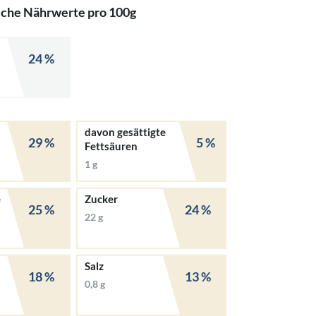
iche Nährwerte pro 100g
24 %
davon gesättigte
29 %
5 %
Fettsäuren
1 g
e
Zucker
25 %
24 %
22 g
Salz
18 %
13 %
0,8 g