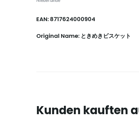
Niederlande
EAN: 8717624000904
Original Name: ときめきビスケット
Kunden kauften 