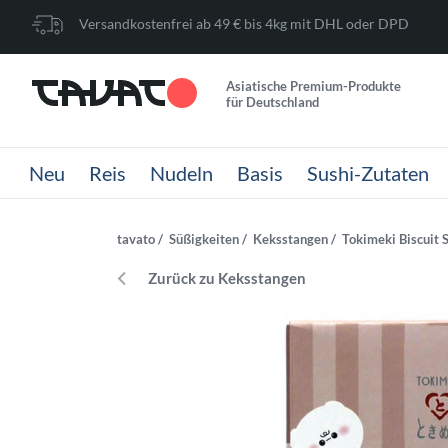
Versandkostenfrei ab 49 € bis 4kg mit DHL oder DPD
Asiatische Premium-Produkte
für Deutschland
Neu
Reis
Nudeln
Basis
Sushi-Zutaten
tavato
Süßigkeiten
Keksstangen
Tokimeki Biscuit
Zurück zu Keksstangen