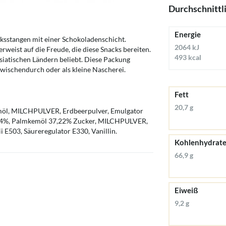
Durchschnittl
Energie
ksstangen mit einer Schokoladenschicht.
2064 kJ
weist auf die Freude, die diese Snacks bereiten.
493 kcal
asiatischen Ländern beliebt. Diese Packung
 zwischendurch oder als kleine Nascherei.
Fett
20,7 g
öl, MILCHPULVER, Erdbeerpulver, Emulgator
 34%, Palmkemöl 37,22% Zucker, MILCHPULVER,
i E503, Säureregulator E330, Vanillin.
Kohlenhydrat
66,9 g
Eiweiß
9,2 g