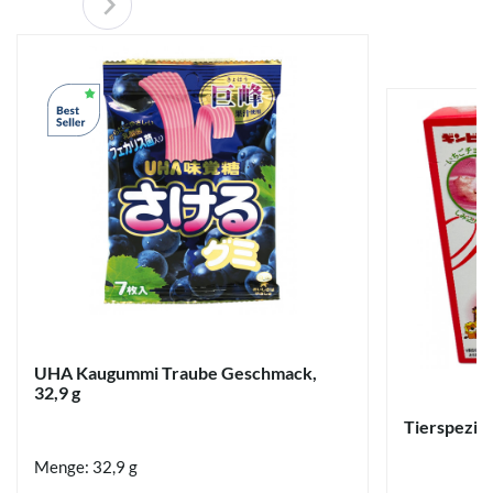
UHA Kaugummi Traube Geschmack,
32,9 g
Tierspezial
Menge: 32,9 g