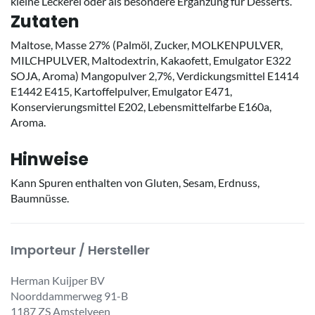
kleine Leckerei oder als besondere Ergänzung für Desserts.
Zutaten
Maltose, Masse 27% (Palmöl, Zucker, MOLKENPULVER,
MILCHPULVER, Maltodextrin, Kakaofett, Emulgator E322
SOJA, Aroma) Mangopulver 2,7%, Verdickungsmittel E1414
E1442 E415, Kartoffelpulver, Emulgator E471,
Konservierungsmittel E202, Lebensmittelfarbe E160a,
Aroma.
Hinweise
Kann Spuren enthalten von Gluten, Sesam, Erdnuss,
Baumnüsse.
Importeur / Hersteller
Herman Kuijper BV
Noorddammerweg 91-B
1187 ZS Amstelveen