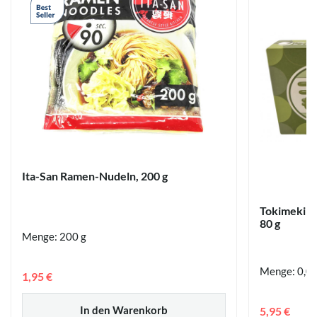
Ita-San Ramen-Nudeln, 200 g
Tokimeki m
80 g
Menge: 200 g
Menge: 0,08
1,95 €
In den Warenkorb
5,95 €