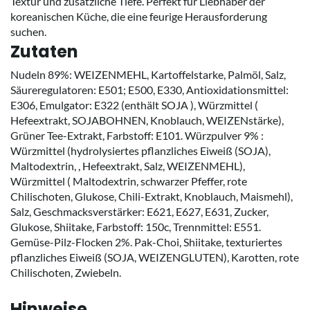
Textur und zusätzliche Tiefe. Perfekt für Liebhaber der
koreanischen Küche, die eine feurige Herausforderung
suchen.
Zutaten
Nudeln 89%: WEIZENMEHL, Kartoffelstarke, Palmöl, Salz,
Säureregulatoren: E501; E500, E330, Antioxidationsmittel:
E306, Emulgator: E322 (enthält SOJA ), Würzmittel (
Hefeextrakt, SOJABOHNEN, Knoblauch, WEIZENstärke),
Grüner Tee-Extrakt, Farbstoff: E101. Würzpulver 9% :
Würzmittel (hydrolysiertes pflanzliches Eiweiß (SOJA),
Maltodextrin, , Hefeextrakt, Salz, WEIZENMEHL),
Würzmittel ( Maltodextrin, schwarzer Pfeffer, rote
Chilischoten, Glukose, Chili-Extrakt, Knoblauch, Maismehl),
Salz, Geschmacksverstärker: E621, E627, E631, Zucker,
Glukose, Shiitake, Farbstoff: 150c, Trennmittel: E551.
Gemüse-Pilz-Flocken 2%. Pak-Choi, Shiitake, texturiertes
pflanzliches Eiweiß (SOJA, WEIZENGLUTEN), Karotten, rote
Chilischoten, Zwiebeln.
Hinweise