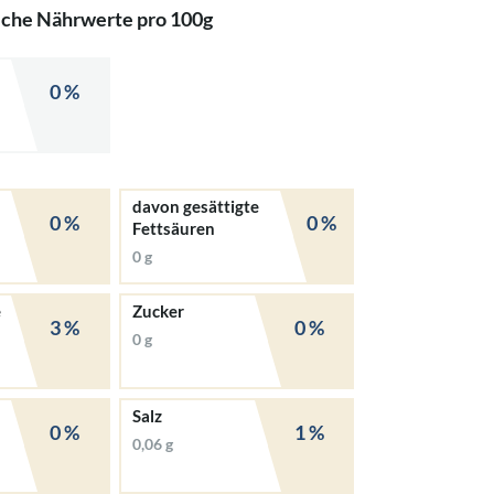
iche Nährwerte pro 100g
0 %
davon gesättigte
0 %
0 %
Fettsäuren
0 g
e
Zucker
3 %
0 %
0 g
Salz
0 %
1 %
0,06 g