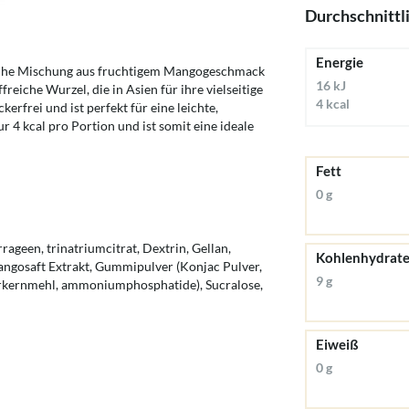
Durchschnittl
Energie
ische Mischung aus fruchtigem Mangogeschmack
16 kJ
reiche Wurzel, die in Asien für ihre vielseitige
4 kcal
erfrei und ist perfekt für eine leichte,
r 4 kcal pro Portion und ist somit eine ideale
Fett
0 g
ageen, trinatriumcitrat, Dextrin, Gellan,
Kohlenhydrat
ngosaft Extrakt, Gummipulver (Konjac Pulver,
9 g
rkernmehl, ammoniumphosphatide), Sucralose,
Eiweiß
0 g