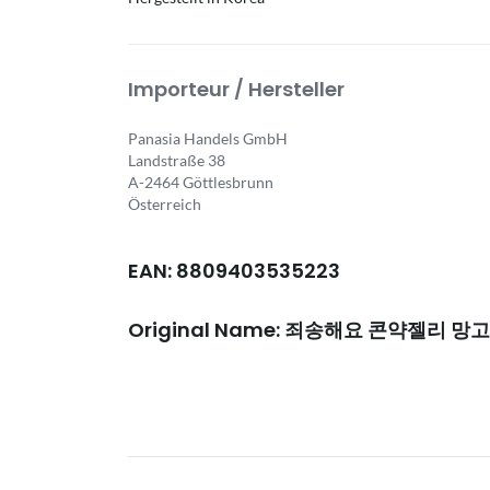
Importeur / Hersteller
Panasia Handels GmbH
Landstraße 38
A-2464 Göttlesbrunn
Österreich
EAN: 8809403535223
Original Name: 죄송해요 콘약젤리 망고