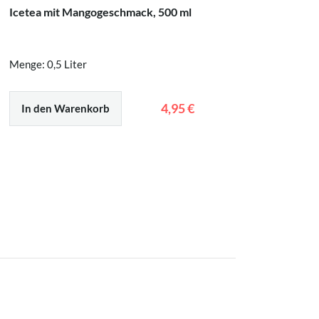
Icetea mit Mangogeschmack, 500 ml
Icetea m
Menge: 0,5 Liter
Menge: 0,
4,95 €
In den Warenkorb
In den