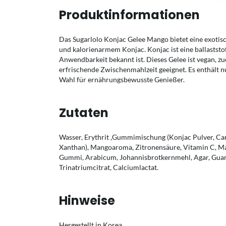
Produktinformationen
Das Sugarlolo Konjac Gelee Mango bietet eine exot
und kalorienarmem Konjac. Konjac ist eine ballaststoff
Anwendbarkeit bekannt ist. Dieses Gelee ist vegan, zuck
erfrischende Zwischenmahlzeit geeignet. Es enthält nu
Wahl für ernährungsbewusste Genießer.
Zutaten
Wasser, Erythrit ,Gummimischung (Konjac Pulver, Carr
Xanthan), Mangoaroma, Zitronensäure, Vitamin C, Ma
Gummi, Arabicum, Johannisbrotkernmehl, Agar, Gua
Trinatriumcitrat, Calciumlactat.
Hinweise
Hergestellt in Korea