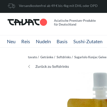
Versandkostenfrei ab 49 € bis 4kg mit DHL oder DPD
Asiatische Premium-Produkte
für Deutschland
Neu
Reis
Nudeln
Basis
Sushi-Zutaten
tavato
Getränke
Softdrinks
Sugarlolo Konjac Gele
Zurück zu Softdrinks