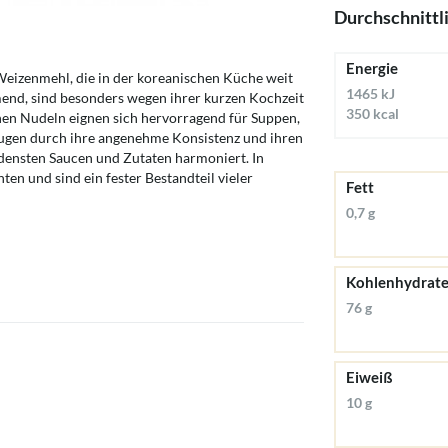
Durchschnittl
Energie
eizenmehl, die in der koreanischen Küche weit
1465 kJ
mend, sind besonders wegen ihrer kurzen Kochzeit
350 kcal
einen Nudeln eignen sich hervorragend für Suppen,
zeugen durch ihre angenehme Konsistenz und ihren
densten Saucen und Zutaten harmoniert. In
hten und sind ein fester Bestandteil vieler
Fett
0,7 g
Kohlenhydrat
76 g
Eiweiß
10 g