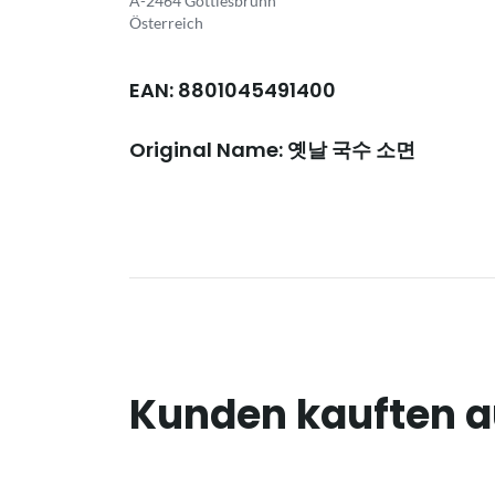
A-2464 Göttlesbrunn
Österreich
EAN: 8801045491400
Original Name: 옛날 국수 소면
Kunden kauften 