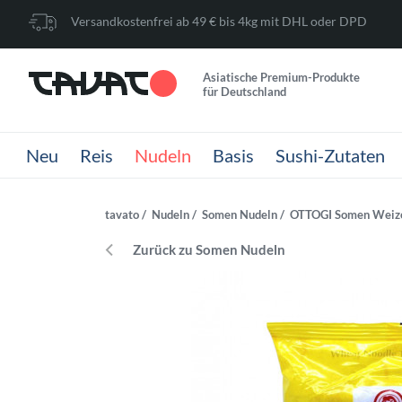
Versandkostenfrei ab 49 € bis 4kg mit DHL oder DPD
Asiatische Premium-Produkte
für Deutschland
Neu
Reis
Nudeln
Basis
Sushi-Zutaten
tavato
Nudeln
Somen Nudeln
OTTOGI Somen Weize
Zurück zu Somen Nudeln