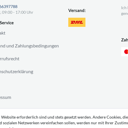
66397788
Ich
Versand:
, 09:00 - 17:00 Uhr
gen
Service
akt
Za
and und Zahlungsbedingungen
rufsrecht
schutzerklärung
essum
ag widerrufen
 Website erforderlich sind und stets gesetzt werden. Andere Cookies, die
d sozialen Netzwerken vereinfachen sollen, werden nur mit Ihrer Zusti