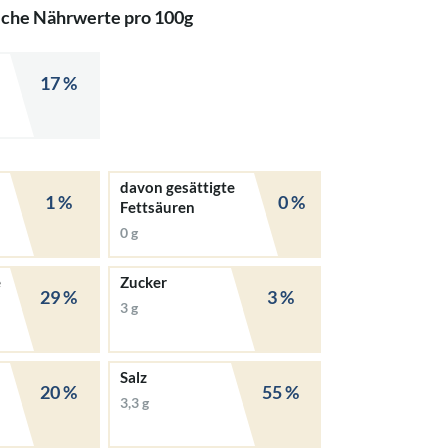
iche Nährwerte pro 100g
17 %
davon gesättigte
1 %
0 %
Fettsäuren
0 g
e
Zucker
29 %
3 %
3 g
Salz
20 %
55 %
3,3 g