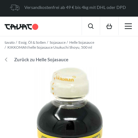
Versandkostenfrei ab 49 € bis 4kg mit DHL oder DPD
tavato
Essig, Öl & Soßen
Sojasauce
Helle Sojasauce
KIKKOMAN helle Sojasauce Usukuchi Shoyu, 500 ml
Zurück zu Helle Sojasauce