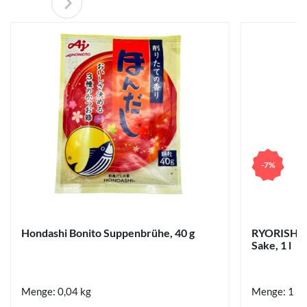
-7%
Hondashi Bonito Suppenbrühe, 40 g
RYORISHU 
Sake, 1 l
Menge: 0,04 kg
Menge: 1 Li