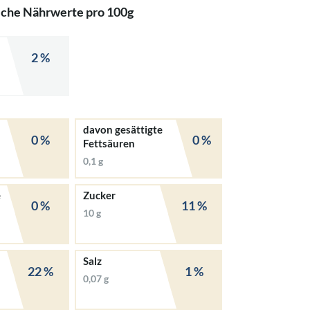
iche Nährwerte pro 100g
2 %
davon gesättigte
0 %
0 %
Fettsäuren
0,1 g
e
Zucker
0 %
11 %
10 g
Salz
22 %
1 %
0,07 g