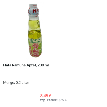
Hatakos
Hata Ramune Apfel, 200 ml
Geschmac
Menge: 0,
Menge: 0,2 Liter
3,45 €
In den
zzgl. Pfand: 0,25 €