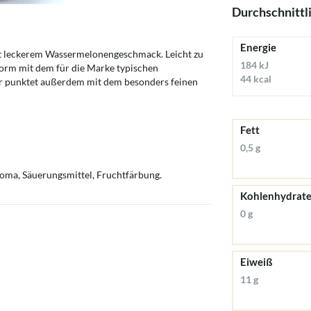
Durchschnittl
Energie
it leckerem Wassermelonengeschmack. Leicht zu
184 kJ
Form mit dem für die Marke typischen
44 kcal
er punktet außerdem mit dem besonders feinen
Fett
0,5 g
roma, Säuerungsmittel, Fruchtfärbung.
Kohlenhydrat
0 g
Eiweiß
11 g