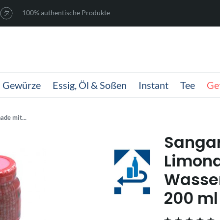
100% authentische Produkte
Gewürze
Essig, Öl & Soßen
Instant
Tee
Ge
de mit...
Sanga
Limona
Wasse
200 ml