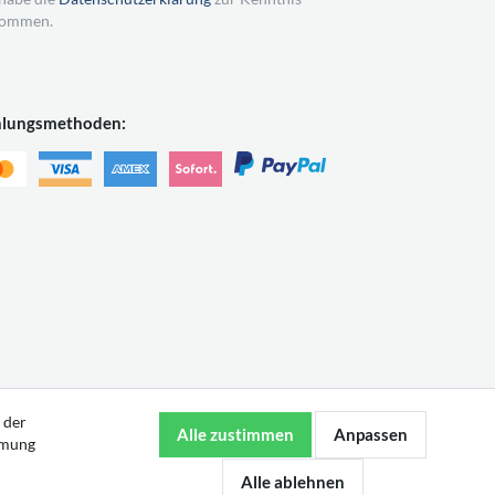
ommen.
hlungsmethoden:
 der
mmung