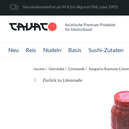
Versandkostenfrei ab 49 € bis 4kg mit DHL oder DPD
Asiatische Premium-Produkte
für Deutschland
Neu
Reis
Nudeln
Basis
Sushi-Zutaten
tavato
Getränke
Limonade
Sangaria Ramune Limona
Zurück zu Limonade