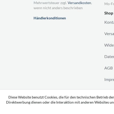
Mehrwertsteuer zzgl.
Versandkosten
,
Mo-Fr
wenn nicht anders beschrieben
Shop 
Händlerkonditionen
Kont
Vers
Wider
Daten
AGB
Impr
Vertr
Diese Website benutzt Cookies, die für den technischen Betrieb der
Direktwerbung dienen oder die Interaktion mit anderen Websites un
Copyright 2026 by tavato GmbH