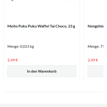
Meito Puku Puku Waffel Tai Choco, 23 g
Nongshim S
Menge: 0,023 kg
Menge: 75 
2,49 €
2,49 €
In den Warenkorb