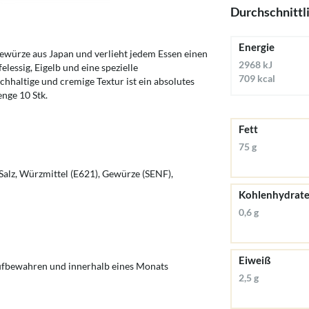
Durchschnittl
Energie
ewürze aus Japan und verlieht jedem Essen einen
2968 kJ
essig, Eigelb und eine spezielle
709 kcal
haltige und cremige Textur ist ein absolutes
nge 10 Stk.
Fett
75 g
, Salz, Würzmittel (E621), Gewürze (SENF),
Kohlenhydrat
0,6 g
Eiweiß
ufbewahren und innerhalb eines Monats
2,5 g