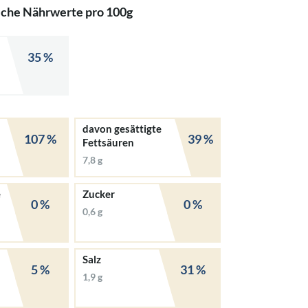
iche Nährwerte pro 100g
35 %
davon gesättigte
107 %
39 %
Fettsäuren
7,8 g
e
Zucker
0 %
0 %
0,6 g
Salz
5 %
31 %
1,9 g