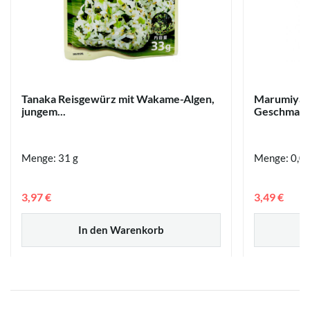
Tanaka Reisgewürz mit Wakame-Algen,
Marumiya F
jungem...
Geschmack,
Menge: 31 g
Menge: 0,0
3,97 €
3,49 €
In den Warenkorb