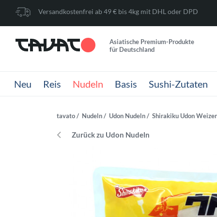
Versandkostenfrei ab 49 € bis 4kg mit DHL oder DPD
Asiatische Premium-Produkte
für Deutschland
Neu
Reis
Nudeln
Basis
Sushi-Zutaten
tavato
Nudeln
Udon Nudeln
Shirakiku Udon Weizen
Zurück zu Udon Nudeln