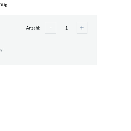
ätig
-
+
Anzahl:
gl.