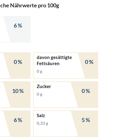
iche Nährwerte pro 100g
6 %
davon gesättigte
0 %
0 %
Fettsäuren
0 g
e
Zucker
10 %
0 %
0 g
Salz
6 %
5 %
0,33 g