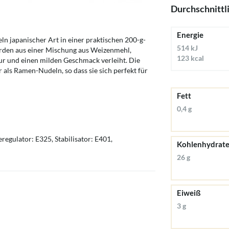
Durchschnittl
Energie
 japanischer Art in einer praktischen 200-g-
514 kJ
erden aus einer Mischung aus Weizenmehl,
123 kcal
tur und einen milden Geschmack verleiht. Die
 als Ramen-Nudeln, so dass sie sich perfekt für
Fett
0,4 g
egulator: E325, Stabilisator: E401,
Kohlenhydrat
26 g
Eiweiß
3 g