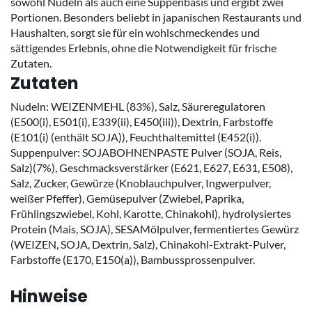
sowohl Nudeln als auch eine Suppenbasis und ergibt zwei
Portionen. Besonders beliebt in japanischen Restaurants und
Haushalten, sorgt sie für ein wohlschmeckendes und
sättigendes Erlebnis, ohne die Notwendigkeit für frische
Zutaten.
Zutaten
Nudeln: WEIZENMEHL (83%), Salz, Säureregulatoren
(E500(i), E501(i), E339(ii), E450(iii)), Dextrin, Farbstoffe
(E101(i) (enthält SOJA)), Feuchthaltemittel (E452(i)).
Suppenpulver: SOJABOHNENPASTE Pulver (SOJA, Reis,
Salz)(7%), Geschmacksverstärker (E621, E627, E631, E508),
Salz, Zucker, Gewürze (Knoblauchpulver, Ingwerpulver,
weißer Pfeffer), Gemüsepulver (Zwiebel, Paprika,
Frühlingszwiebel, Kohl, Karotte, Chinakohl), hydrolysiertes
Protein (Mais, SOJA), SESAMölpulver, fermentiertes Gewürz
(WEIZEN, SOJA, Dextrin, Salz), Chinakohl-Extrakt-Pulver,
Farbstoffe (E170, E150(a)), Bambussprossenpulver.
Hinweise