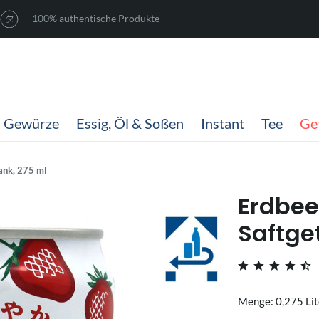
100% authentische Produkte
Gewürze
Essig, Öl & Soßen
Instant
Tee
Ge
änk, 275 ml
Erdbee
Saftge
Menge: 0,275 Lit