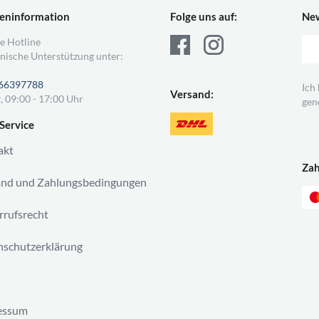
eninformation
Folge uns auf:
New
e Hotline
nische Unterstützung unter:
66397788
Ich
Versand:
, 09:00 - 17:00 Uhr
gen
Service
akt
Za
and und Zahlungsbedingungen
rufsrecht
schutzerklärung
essum