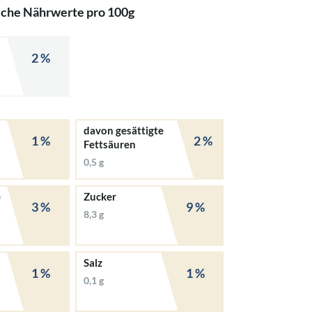
iche Nährwerte pro 100g
2 %
davon gesättigte
1 %
2 %
Fettsäuren
0,5 g
e
Zucker
3 %
9 %
8,3 g
Salz
1 %
1 %
0,1 g