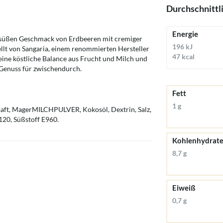
Durchschnittl
Energie
n süßen Geschmack von Erdbeeren mit cremiger
196 kJ
llt von Sangaria, einem renommierten Hersteller
47 kcal
eine köstliche Balance aus Frucht und Milch und
r Genuss für zwischendurch.
Fett
1 g
aft, MagerMILCHPULVER, Kokosöl, Dextrin, Salz,
120, Süßstoff E960.
Kohlenhydrat
8,7 g
Eiweiß
0,7 g