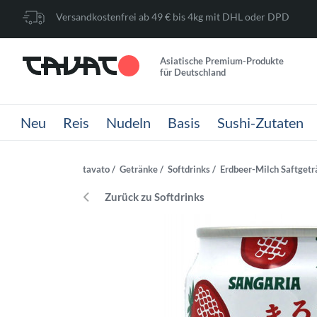
Versandkostenfrei ab 49 € bis 4kg mit DHL oder DPD
Asiatische Premium-Produkte
für Deutschland
Neu
Reis
Nudeln
Basis
Sushi-Zutaten
tavato
Getränke
Softdrinks
Erdbeer-Milch Saftgetr
Zurück zu Softdrinks