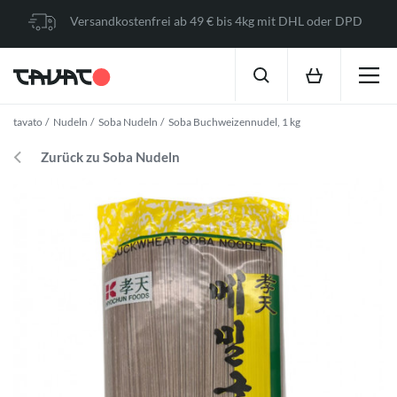
Versandkostenfrei ab 49 € bis 4kg mit DHL oder DPD
tavato
Nudeln
Soba Nudeln
Soba Buchweizennudel, 1 kg
Zurück zu Soba Nudeln