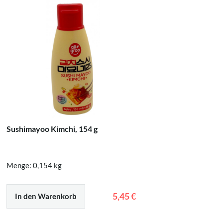
Sushimayoo Kimchi, 154 g
Banshu S
Menge: 0,154 kg
Menge: 0
5,45 €
In den Warenkorb
In den