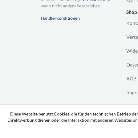
Mo-Fr
wenn nicht anders beschrieben
Shop 
Händlerkonditionen
Kont
Vers
Wider
Daten
AGB
Impr
Vertr
Diese Website benutzt Cookies, die für den technischen Betrieb der
Direktwerbung dienen oder die Interaktion mit anderen Websites un
Copyright 2026 by tavato GmbH