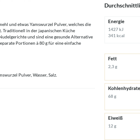
Durchschnittl
Energie
ehl und etwas Yamswurzel Pulver, welches die
1427 kJ
t. Traditionell in der japanischen Küche
341 kcal
e Nudelgerichte und sind eine gesunde Alternative
parate Portionen à 80 g für eine einfache
Fett
2,3 g
rzel Pulver, Wasser, Salz.
Kohlenhydrat
68 g
Eiweiß
12 g