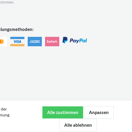
ommen.
hlungsmethoden:
 der
mmung