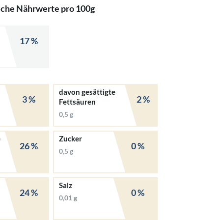
iche Nährwerte pro 100g
17 %
davon gesättigte
3 %
2 %
Fettsäuren
0,5 g
e
Zucker
26 %
0 %
0,5 g
Salz
24 %
0 %
0,01 g