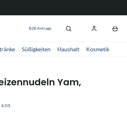
B2B Anfrage
tränke
Süßigkeiten
Haushalt
Kosmetik
eizennudeln Yam,
4.7/5