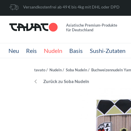
Versandkostenfrei ab 49 € bis 4kg mit DHL oder DPD
Asiatische Premium-Produkte
für Deutschland
Neu
Reis
Nudeln
Basis
Sushi-Zutaten
tavato
Nudeln
Soba Nudeln
Buchweizennudeln Yam
Zurück zu Soba Nudeln