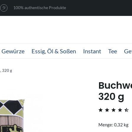
100% authentische Produkte
Gewürze
Essig, Öl & Soßen
Instant
Tee
Ge
, 320 g
Buchw
320 g
Menge: 0,32 kg