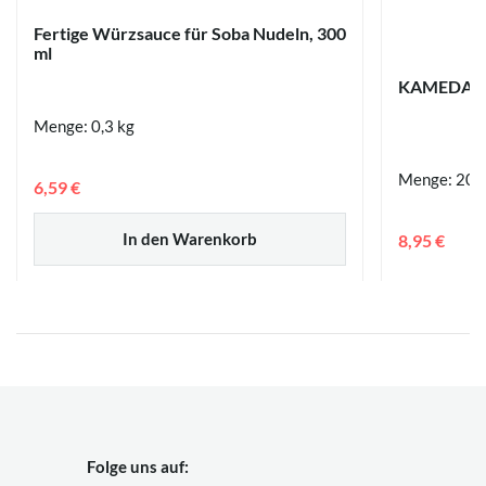
Fertige Würzsauce für Soba Nudeln, 300
ml
KAMEDA Kak
Menge: 0,3 kg
Menge: 200
6,59 €
In den Warenkorb
8,95 €
Folge uns auf: