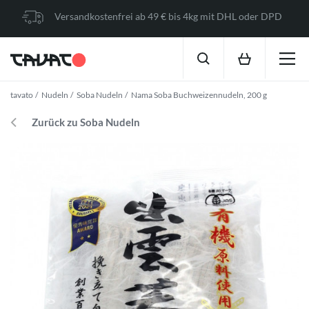
Versandkostenfrei ab 49 € bis 4kg mit DHL oder DPD
tavato
Nudeln
Soba Nudeln
Nama Soba Buchweizennudeln, 200 g
Zurück zu Soba Nudeln