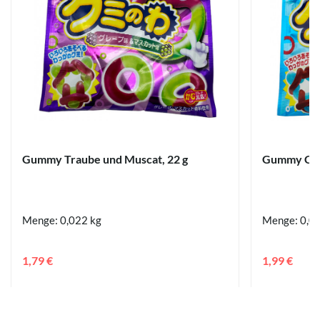
Gummy Traube und Muscat, 22 g
Gummy Cola
Menge: 0,022 kg
Menge: 0,0
1,79 €
1,99 €