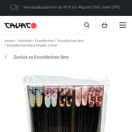
Versandkostenfrei ab 49 € bis 4kg mit DHL oder DPD
tavato
Haushalt
Essstäbchen
Essstäbchen Sets
Essstäbchen Hana Miyabi, 5 Paar
Zurück zu Essstäbchen Sets