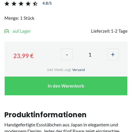
4.8/5
Menge: 1 Stück
auf Lager
Lieferzeit 1-2 Tage
-
+
23,99 €
inkl. MwSt. zzgl.
Versand
In den Warenkorb
Produktinformationen
Handgefertigte Essstäbchen aus Japan in elegantem und
modernem Design. Jedes der fünf Paare zeigt einzigartige