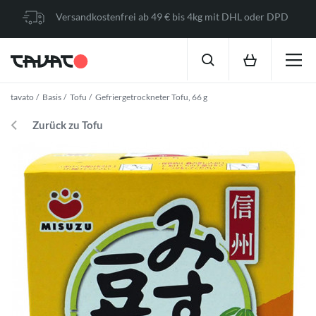
Versandkostenfrei ab 49 € bis 4kg mit DHL oder DPD
tavato
Basis
Tofu
Gefriergetrockneter Tofu, 66 g
Zurück zu Tofu