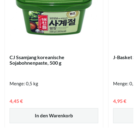
CJ Ssamjang koreanische
J-Basket Sa
Sojabohnenpaste, 500 g
Menge: 0,5 kg
Menge: 0,3 
4,45 €
4,95 €
In den Warenkorb