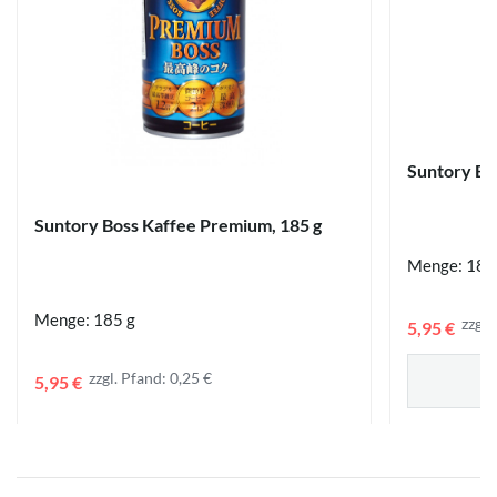
Suntory Bos
Suntory Boss Kaffee Premium, 185 g
Menge: 185
Menge: 185 g
zzgl.
5,95 €
zzgl. Pfand: 0,25 €
5,95 €