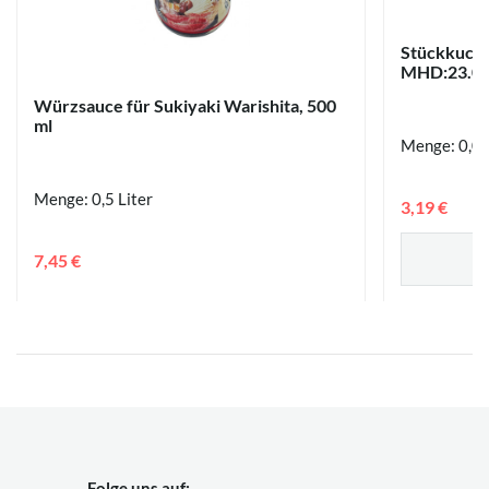
Stückkuche
MHD:23.08
Würzsauce für Sukiyaki Warishita, 500
ml
Menge: 0,08
Menge: 0,5 Liter
3,19 €
7,45 €
Folge uns auf: