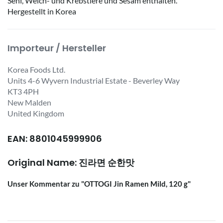
Senf, Weich- und Krebstiere und Sesam enthalten.
Hergestellt in Korea
Importeur / Hersteller
Korea Foods Ltd.
Units 4-6 Wyvern Industrial Estate - Beverley Way
KT3 4PH
New Malden
United Kingdom
EAN: 8801045999906
Original Name: 진라면 순한맛
Unser Kommentar zu "OTTOGI Jin Ramen Mild, 120 g"