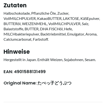
Zutaten
Halbschokolade, Pflanzliche Öle, Zucker,
VollMILCHPULVER, KakaoBUTTER, LAKTOSE, KäSEpulver,
BUTTERöl, WEIZENMEHL, VollMILCHPULVER, Salz,
Balaststoffe, BUTTER, DHA FISCHöl, Hefe,
MILCHbakteriepulver, Backtriebmittel, Emulgator, Aroma,
Calciumcarbonat, Farbstoff.
Hinweise
Hergestellt in Japan. Enthält Weizen, Sojabohnen, Sesam.
EAN: 4901588131499
Original Name: たべっ子どうぶつ