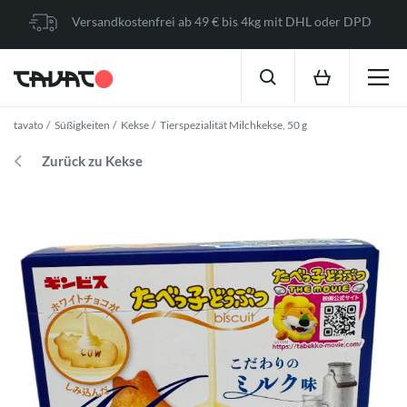
Versandkostenfrei ab 49 € bis 4kg mit DHL oder DPD
tavato
Süßigkeiten
Kekse
Tierspezialität Milchkekse, 50 g
Zurück zu Kekse