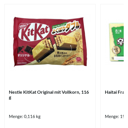
Nestle KitKat Original mit Vollkorn, 116
Haitai Fran
g
Menge: 0,116 kg
Menge: 192