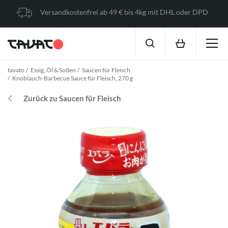
Versandkostenfrei ab 49 € bis 4kg mit DHL oder DPD
tavato
Essig, Öl & Soßen
Saucen für Fleisch
Knoblauch-Barbecue Sauce für Fleisch, 270 g
Zurück zu Saucen für Fleisch