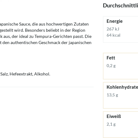
Durchschnittl
Energie
 japanische Sauce, die aus hochwertigen Zutaten
267 kJ
gestellt wird. Besonders beliebt in der Region
64 kcal
k aus, der ideal zu Tempura-Gerichten passt. Die
ngt den authentischen Geschmack der japanischen
Fett
0,2 g
Salz, Hefeextrakt, Alkohol.
Kohlenhydrat
13,5 g
Eiweiß
2,1 g