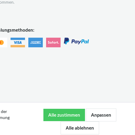
ommen.
hlungsmethoden:
 der
mmung