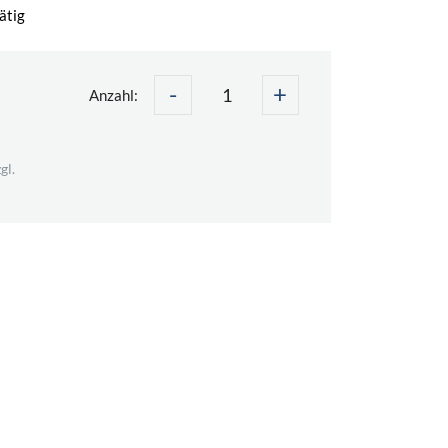
ätig
-
+
Anzahl:
gl.