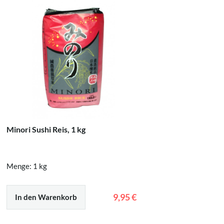
Minori Sushi Reis, 1 kg
Sojasauc
Menge: 1 kg
Menge: 0,
9,95 €
In den Warenkorb
In den