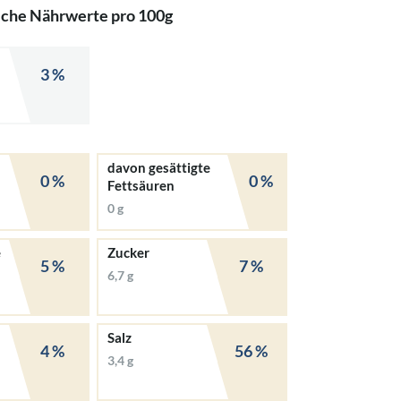
iche Nährwerte pro 100g
3 %
davon gesättigte
0 %
0 %
Fettsäuren
0 g
e
Zucker
5 %
7 %
6,7 g
Salz
4 %
56 %
3,4 g