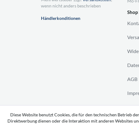
Mo-Fr
wenn nicht anders beschrieben
Shop 
Händlerkonditionen
Kont
Vers
Wider
Daten
AGB
Impr
Vertr
Diese Website benutzt Cookies, die für den technischen Betrieb der
Direktwerbung dienen oder die Interaktion mit anderen Websites un
Copyright 2026 by tavato GmbH